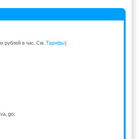
их рублей в час. См.
Тарифы
)
va, go;