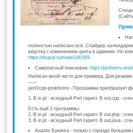
Специа
(Сайт
Прим
Нап
полностью написано всё. Слайдер, календарик
вёрстка с изменением цвета в админке. Но кли
https://drupal.ru/node/140389
Самописный поисковик:
https://prohorov-and
Написан мной чисто для примера. Для резюме.
------
perl2cpp-prokhorov - Программа преобразует фай
1. В in.pl - исходный Perl скрипт. В out.cpp -
Есть ещё 2 программы:
2. В in.pl - исходный Perl скрипт. В out.php -
3. В in.pl - исходный Perl скрипт. В out.java -
Аналог Букинга - только с гораздо большим