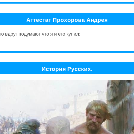
Аттестат Прохорова Андрея
о вдруг подумают что я и его купил:
История Русских.