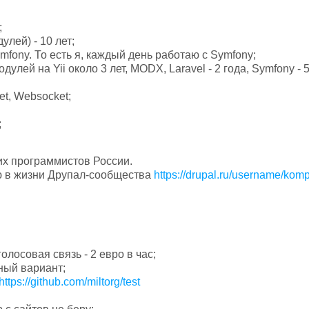
;
улей) - 10 лет;
mfony. То есть я, каждый день работаю с Symfony;
лей на Yii около 3 лет, MODX, Laravel - 2 года, Symfony - 5
t, Websocket;
;
их программистов России.
ю в жизни Друпал-сообщества
https://drupal.ru/username/kom
олосовая связь - 2 евро в час;
тный вариант;
https://github.com/miltorg/test