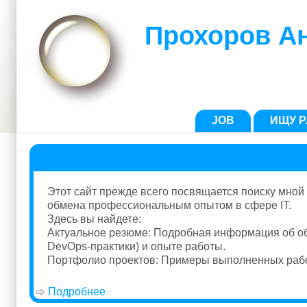
Перейти к основному содержанию
Skip to search
Прохоров А
Главное меню
JOB
ИЩУ Р
Этот сайт прежде всего посвящается поиску мной
обмена профессиональным опытом в сфере IT.
Здесь вы найдете:
Актуальное резюме: Подробная информация об обр
DevOps-практики) и опыте работы.
Портфолио проектов: Примеры выполненных работ, 
Подробнее
о Сайт Прохорова Андрея