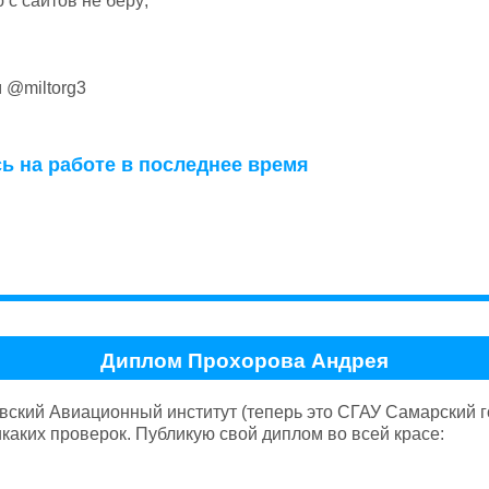
с сайтов не беру;
м @miltorg3
ь на работе в последнее время
Диплом Прохорова Андрея
вский Авиационный институт (теперь это СГАУ Самарский г
икаких проверок. Публикую свой диплом во всей красе: