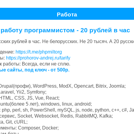
Работа
работу программистом - 20 рублей в час
сских рублей в час. Не белорусских. Не 20 тысяч. А 20 русск
дение:
https://t.me/phpmiltorg
фы:
https://prohorov-andrej.ru/tarify
 работы: Всегда, если не сплю.
ые сайты, под ключ - от 500р.
rupal(профи), WordPress, ModX, Opencart, Bitrix, Joomla;
aravel, Yii2, Symfony;
 HTML, CSS, JS, Vue, React;
untu(более 5 лет), windows, linux, android;
 php, perl, sh, PowerShell, mySQL, js, node, python, c++, c#, Ja
ервис, Socket, Websocket, Redis, RabbitMQ, Kafka;
а, Git, cURL;
менты: Composer, Docker;
рам-боты.