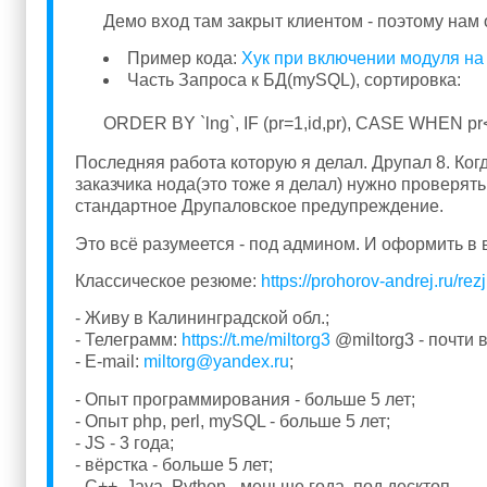
Демо вход там закрыт клиентом - поэтому нам 
Пример кода:
Хук при включении модуля на
Часть Запроса к БД(mySQL), сортировка:
ORDER BY `lng`, IF (pr=1,id,pr), CASE WHEN p
Последняя работа которую я делал. Друпал 8. Ко
заказчика нода(это тоже я делал) нужно проверять
стандартное Друпаловское предупреждение.
Это всё разумеется - под админом. И оформить в 
Классическое резюме:
https://prohorov-andrej.ru/re
- Живу в Калининградской обл.;
- Телеграмм:
https://t.me/miltorg3
@miltorg3 - почти 
- E-mail:
miltorg@yandex.ru
;
- Опыт программирования - больше 5 лет;
- Опыт php, perl, mySQL - больше 5 лет;
- JS - 3 года;
- вёрстка - больше 5 лет;
- C++, Java, Python - меньше года, под десктоп.