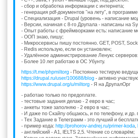
- сбор и обработка информации с интернета;
- генерация pdf-документов "на лету", в программе
- Специализация - Drupal (уровень - написание мод
- Версии, начиная с 8-го Друпала - написаны на Sy
- Опыт работы с фреймворками есть: написание моду
- ООП знаю, пишу;
- Микросервисы пишу постоянно. GET, POST, Socke
- Redis использую, если он установлен;
- Удалённое администрирование Ленукс серверов
- Более 10 лет работаю в ОС Убунту.
https://t.me/phpmiltorg
- Постоянно тестирую ведущ
https://drupal.ru/user/100688/blog
- активно участву
https://www.drupal.org/u/miltorg
- Я на ДрупалОрг
- работаю только по предоплате.
- тестовые задания делаю - 2 евро в час;
- анкеты тоже заполняю - 2 евро в час;
- И даже по Скайпу общаюсь, и по телефону, и др. г
- Тех Задание в Телеграмм - это лучший и беспла
- пример кода:
http://prohorov-andrej.ru/primer-koda
,
- английский - A1, IELTS 2,5. Чтение со словарём;