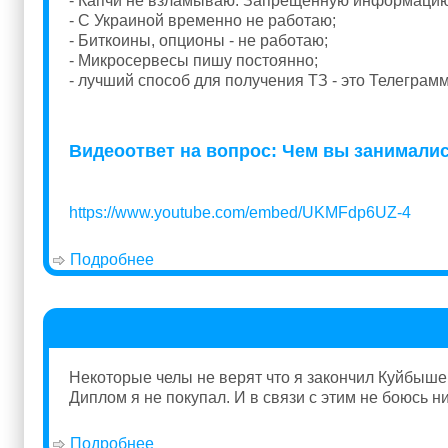
- Капчи не взламываю. Запрещённую информацию 
- С Украиной временно не работаю;
- Биткоины, опционы - не работаю;
- Микросервесы пишу постоянно;
- лучший способ для получения ТЗ - это Телеграм
Видеоответ на вопрос: Чем вы занималис
https://www.youtube.com/embed/UKMFdp6UZ-4
Подробнее
о Работа
Некоторые челы не верят что я закончил Куйбыше
Диплом я не покупал. И в связи с этим не боюсь н
Подробнее
о Диплом Прохорова Андрея