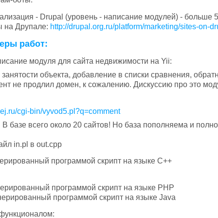
лизация - Drupal (уровень - написание модулей) - больше 5
ы на Друпале:
http://drupal.org.ru/platform/marketing/sites-on-d
еры работ:
исание модуля для сайта недвижимости на Yii:
 занятости объекта, добавление в списки сравнения, обрат
ент не продлил домен, к сожалению. Дискуссию про это мод
rej.ru/cgi-bin/vyvod5.pl?q=comment
 В базе всего около 20 сайтов! Но база пополняема и полн
л in.pl в out.cpp
 сгенерированный программой скрипт на языке C++
 сгенерированный программой скрипт на языке PHP
 сгенерированный программой скрипт на языке Java
 функционалом: