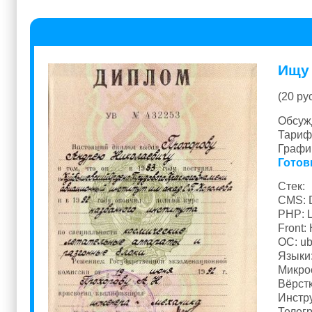
Ищу 
(20 ру
Обсуж
Тари
График
Готов
Стек:
CMS: D
PHP: L
Front:
ОС: ub
Языки:
Микрос
Вёрстк
Инстру
Телег