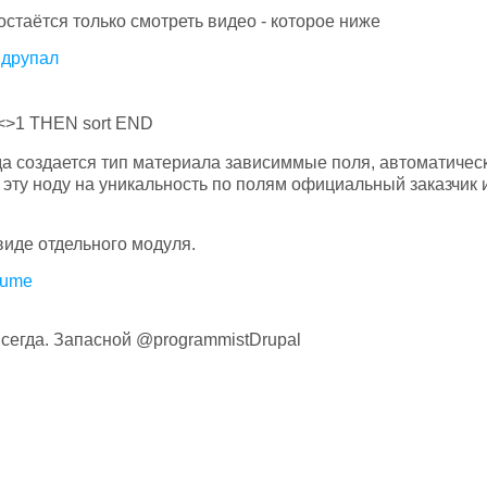
остаётся только смотреть видео - которое ниже
 друпал
r<>1 THEN sort END
гда создается тип материала зависиммые поля, автоматичес
 эту ноду на уникальность по полям официальный заказчик и
виде отдельного модуля.
zjume
всегда. Запасной @programmistDrupal