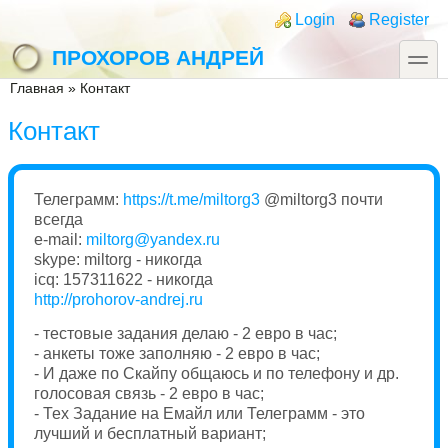
Перейти к основному содержанию
Skip to search
Login links
Login
Register
toggle
ПРОХОРОВ АНДРЕЙ
Вы здесь
Главная
»
Контакт
Контакт
Телеграмм:
https://t.me/miltorg3
@miltorg3 почти
всегда
e-mail:
miltorg@yandex.ru
skype: miltorg - никогда
icq: 157311622 - никогда
http://prohorov-andrej.ru
- тестовые задания делаю - 2 евро в час;
- анкеты тоже заполняю - 2 евро в час;
- И даже по Скайпу общаюсь и по телефону и др.
голосовая связь - 2 евро в час;
- Тех Задание на Емайл или Телеграмм - это
лучший и бесплатный вариант;