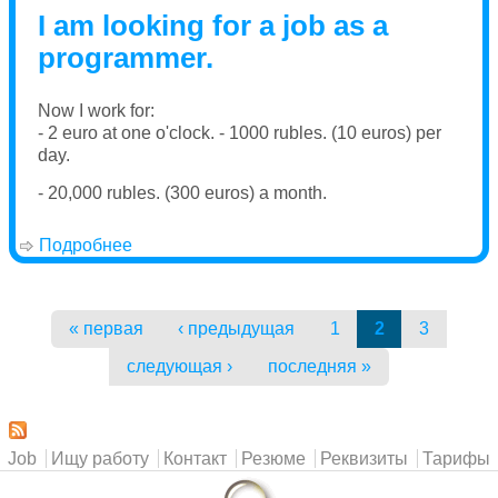
I am looking for a job as a
programmer.
Now I work for:
- 2 euro at one o'clock. - 1000 rubles. (10 euros) per
day.
- 20,000 rubles. (300 euros) a month.
Подробнее
о Job
Страницы
« первая
‹ предыдущая
1
2
3
следующая ›
последняя »
Главное меню
Job
Ищу работу
Контакт
Резюме
Реквизиты
Тарифы