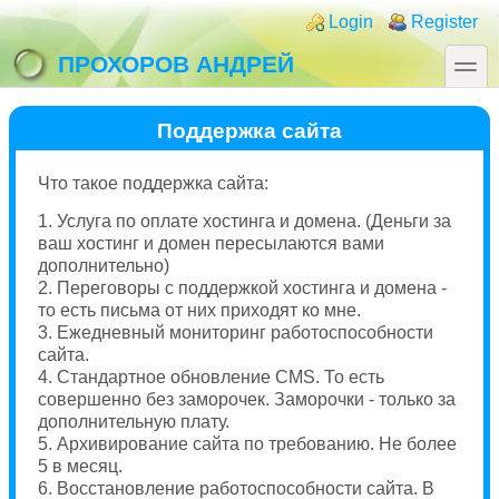
Перейти к основному содержанию
Skip to search
Login links
Login
Register
toggle
ПРОХОРОВ АНДРЕЙ
Поддержка сайта
Что такое поддержка сайта:
1. Услуга по оплате хостинга и домена. (Деньги за
ваш хостинг и домен пересылаются вами
дополнительно)
2. Переговоры с поддержкой хостинга и домена -
то есть письма от них приходят ко мне.
3. Ежедневный мониторинг работоспособности
сайта.
4. Стандартное обновление CMS. То есть
совершенно без заморочек. Заморочки - только за
дополнительную плату.
5. Архивирование сайта по требованию. Не более
5 в месяц.
6. Восстановление работоспособности сайта. В