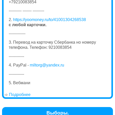
+79210083854
---------- ------- ---------
2.
https://yoomoney.ru/to/41001304268538
с любой карточки.
-------------
3. Перевод на карточку Сбербанка но номеру
телефона. Телефон: 9210083854
------------
4. PayPal -
miltorg@yandex.ru
------------
5. Вебмани
Подробнее
о Реквизиты
Выборы.